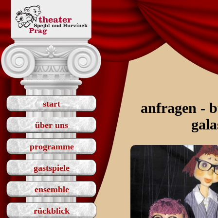
start
anfragen - 
gala
über uns
programme
gastspiele
ensemble
rückblick