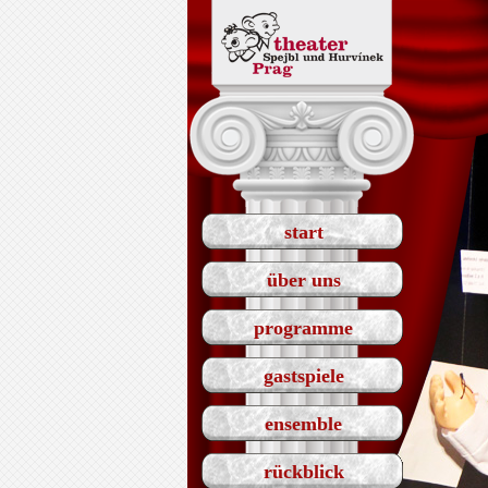
start
über uns
programme
gastspiele
ensemble
rückblick