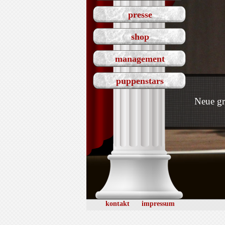
presse
shop
management
puppenstars
Neue gr
kontakt
impressum